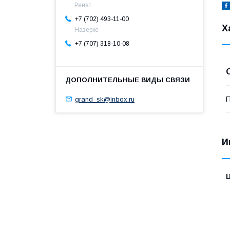
Ренат
+7 (702) 493-11-00
Х
Назерке
+7 (707) 318-10-08
П
grand_sk@inbox.ru
И