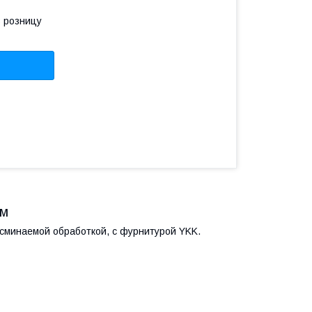
в розницу
юм
лосминаемой обработкой, с фурнитурой YKK.