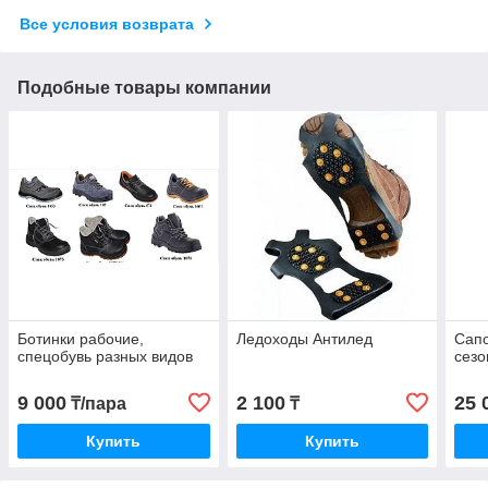
Все условия возврата
Подобные товары компании
Ботинки рабочие,
Ледоходы Антилед
Сапо
спецобувь разных видов
сезо
9 000
2 100
25 
₸/пара
₸
Купить
Купить