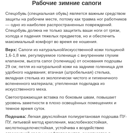
Рабочие зимние сапоги
Спецобувь (специальная обувь) является важным средством
защиты на рабочем месте, потому как травма ног работников
— одно из наиболее распространенных повреждений.
Спецобувь должна не только защитить ваши ноги от грязи,
холода и падения тяжелых предметов, но и обеспечить
максимальный комфорт во время ее ношения.
Верх:
Сапоги из натуральной/искусственной кожи толщиной
1,6-1,8 мм, регулируемое голенище с внутренним глухим
клапаном, высота сапог (голенища) от основания подошвы
29 см; петля из натуральной кожи на заднике голенища для
удобного надевания; втачная (штробельная) стелька,
вкладная стелька из экологически чистого и гигиеничного
вспененного материала; утепленная подкладка из
искусственного меха.
Светоотражающая вставка по боковым швам, повышает
уровень заметности в плохо освещённых помещениях и
темное время суток.
Подошва:
Легкая двухслойная полиуретановая подошва ПУ-
ПУ, литьевой метод крепления, маслобензостойкая,
кислотнощелочестойкая, устойчива к воздействию