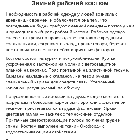
Зимний рабочий костюм
Необходимость в рабочей одежде у людей возникла с
древнейших времен, и объясняется она тем, что
повседневные будни требуют сменной одежды – поэтому нам
и приходится выбирать рабочий костюм. Рабочая одежда
спасает от травм на производстве, контакта с вредными
соединениями, согревает в холод, проще говоря, бережет
нас от влияния внешних неблагоприятных факторов.
Костюм состоит из куртки и полукомбинезона. Куртка,
укороченная с застежкой на молнии с ветрозащитной
планкой на кнопках. Пояс притачной на эластичной тесьме.
Карманы накладные с клапаном, на левом рукаве
специальный карман для средств связи. Утепленный
капюшон, регулируемый по объему.
Полукомбинезон с застежкой на двухзамковую молнию, с
нагрудным и боковыми карманами. Бретели с эластичной
тесьмой, пристегиваются к грудке фастексами. Яркая
цветовая гамма — василек с темно-синей отделкой.
Притачные светоотражающие полосы по линии груди и
спины. Костюм выполнен из ткани «Оксфорд» с
водоотталкивающими свойствами.