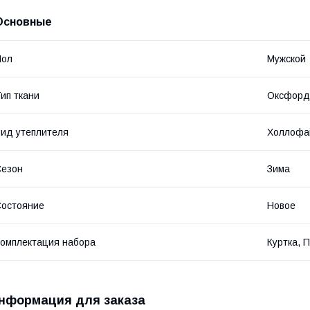
Основные
Пол
Мужской
ип ткани
Оксфорд
ид утеплителя
Холлофа
Сезон
Зима
остояние
Новое
омплектация набора
Куртка, 
нформация для заказа