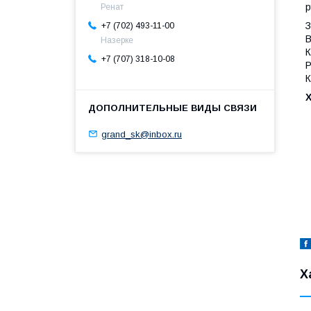
р
Ренат
З
+7 (702) 493-11-00
В
Назерке
К
+7 (707) 318-10-08
Р
К
grand_sk@inbox.ru
Х