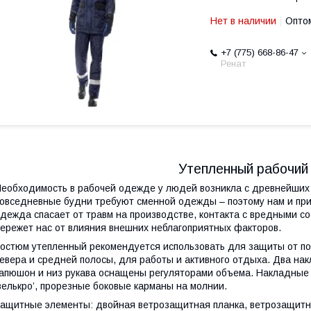
Нет в наличии
Оптом
+7 (775) 668-86-47
Ренат
Утепленный рабочий
еобходимость в рабочей одежде у людей возникла с древнейших в
овседневные будни требуют сменной одежды – поэтому нам и при
дежда спасает от травм на производстве, контакта с вредными со
ережет нас от влияния внешних неблагоприятных факторов.
остюм утепленный рекомендуется использовать для защиты от по
евера и средней полосы, для работы и активного отдыха. Два н
апюшон и низ рукава оснащены регуляторами объема. Накладные 
велькро’, прорезные боковые карманы на молнии.
ащитные элементы: двойная ветрозащитная планка, ветрозащитн