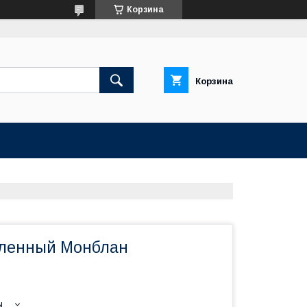
Корзина
Корзина
пленный Монблан
ы