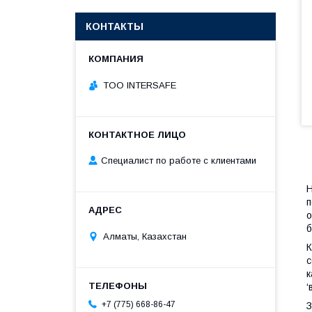
КОНТАКТЫ
TOO INTERSAFE
Специалист по работе с клиентами
Н
п
о
б
Алматы, Казахстан
К
с
к
‘
+7 (775) 668-86-47
З